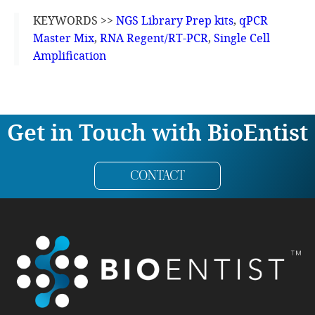
KEYWORDS >>
NGS Library Prep kits
,
qPCR
Master Mix
,
RNA Regent/RT-PCR
,
Single Cell
Amplification
Get in Touch with BioEntist
CONTACT